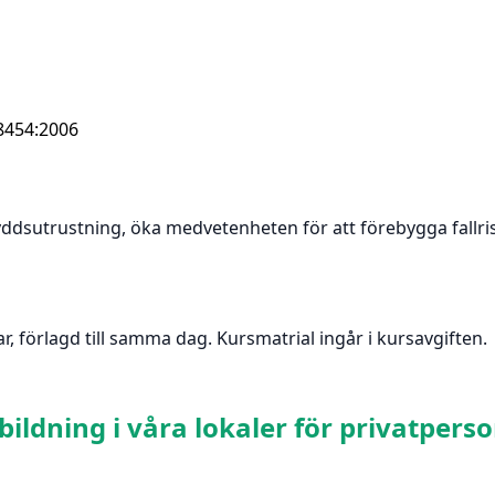
S8454:2006
yddsutrustning, öka medvetenheten för att förebygga fallri
r, förlagd till samma dag. Kursmatrial ingår i kursavgiften.
ldning i våra lokaler för privatperson