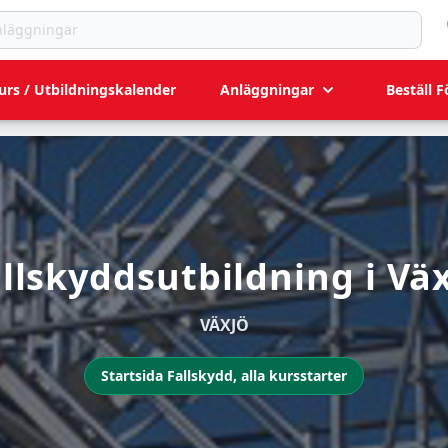
ningar
urs / Utbildningskalender
Anläggningar
Beställ F
llskyddsutbildning i Vä
VÄXJÖ
Startsida Fallskydd, alla kursstarter