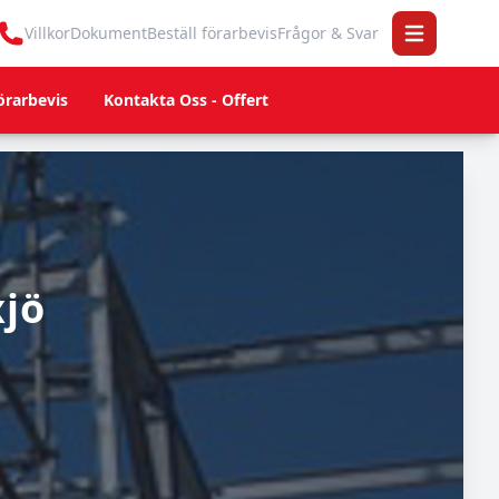
Villkor
Dokument
Beställ förarbevis
Frågor & Svar
Open main 
örarbevis
Kontakta Oss - Offert
xjö