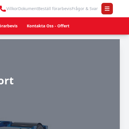
Villkor
Dokument
Beställ förarbevis
Frågor & Svar
Open main 
örarbevis
Kontakta Oss - Offert
ort