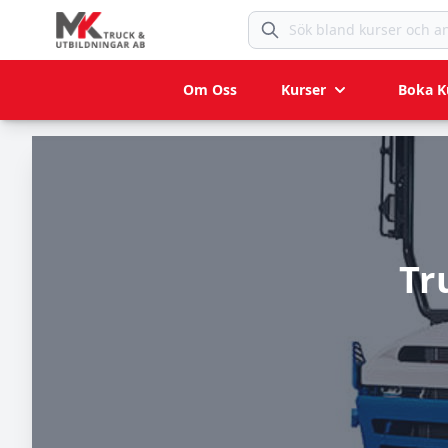
Sök bland kurser och anlägg
Om Oss
Kurser
Boka K
Tr