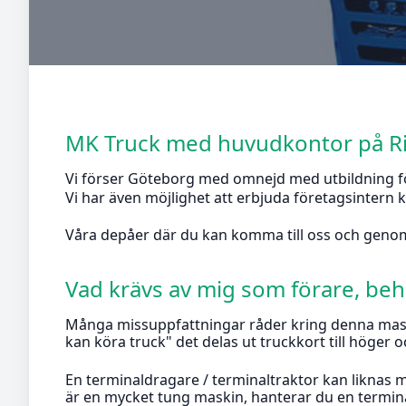
MK Truck med huvudkontor på R
Vi förser Göteborg med omnejd med utbildning fö
Vi har även möjlighet att erbjuda företagsintern k
Våra depåer där du kan komma till oss och genom
Vad krävs av mig som förare, be
Många missuppfattningar råder kring denna maski
kan köra truck" det delas ut truckkort till höger o
En terminaldragare / terminaltraktor kan liknas 
är en mycket tung maskin, hanterar du en terminal