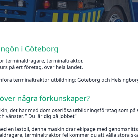
ingön i Göteborg
r terminaldragare, terminaltraktor.
urs på ert företag, över hela landet.
föra terminaltraktor utbildning: Göteborg och Helsingbor
höver några förkunskaper?
n, det har med dom oseriösa utbildningsföretag som på se
ch vänster. " Du lär dig på jobbet"
med en lastbil, denna maskin drar ekipage med genomsnittsv
dragare, terminaltraktor fel kommer du att vålla stora skad