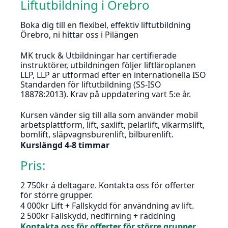
Liftutbildning i Örebro
Boka dig till en flexibel, effektiv liftutbildning
Örebro, ni hittar oss i Pilängen
MK truck & Utbildningar har certifierade
instruktörer, utbildningen följer liftläroplanen
LLP, LLP är utformad efter en internationella ISO
Standarden för liftutbildning (SS-ISO
18878:2013). Krav på uppdatering vart 5:e år.
Kursen vänder sig till alla som använder mobil
arbetsplattform, lift, saxlift, pelarlift, vikarmslift,
bomlift, släpvagnsburenlift, bilburenlift.
Kurslängd 4-8 timmar
Pris:
2 750kr á deltagare. Kontakta oss för offerter
för större grupper.
4 000kr Lift + Fallskydd för användning av lift.
2 500kr Fallskydd, nedfirning + räddning
Kontakta oss för offerter för större grupper.