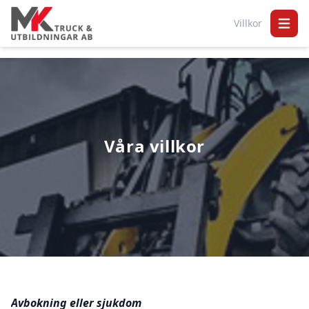
Villkor
Open 
Våra villkor
Avbokning eller sjukdom