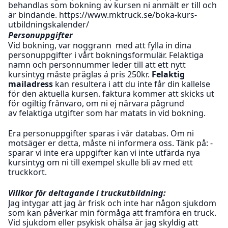
behandlas som bokning av kursen ni anmält er till och
är bindande. https://www.mktruck.se/boka-kurs-
utbildningskalender/
Personuppgifter
Vid bokning, var noggrann med att fylla in dina
personuppgifter i vårt bokningsformulär. Felaktiga
namn och personnummer leder till att ett nytt
kursintyg måste präglas á pris 250kr.
Felaktig
mailadress
kan resultera i att du inte får din kallelse
för den aktuella kursen. faktura kommer att skicks ut
för ogiltig frånvaro, om ni ej närvara pågrund
av felaktiga utgifter som har matats in vid bokning.
Era personuppgifter sparas i vår databas. Om ni
motsäger er detta, måste ni informera oss. Tänk på: -
sparar vi inte era uppgifter kan vi inte utfärda nya
kursintyg om ni till exempel skulle bli av med ett
truckkort.
Villkor för deltagande i truckutbildning:
Jag intygar att jag är frisk och inte har någon sjukdom
som kan påverkar min förmåga att framföra en truck.
Vid sjukdom eller psykisk ohälsa är jag skyldig att