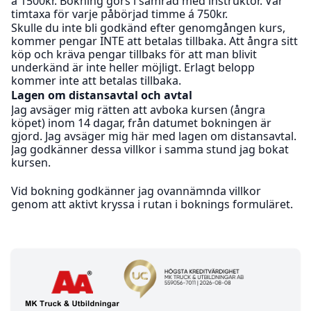
á 1500kr. Bokning görs i samråd med instruktör. Vår
timtaxa för varje påbörjad timme á 750kr.
Skulle du inte bli godkänd efter genomgången kurs,
kommer pengar INTE att betalas tillbaka. Att ångra sitt
köp och kräva pengar tillbaks för att man blivit
underkänd är inte heller möjligt. Erlagt belopp
kommer inte att betalas tillbaka.
Lagen om distansavtal och avtal
Jag avsäger mig rätten att avboka kursen (ångra
köpet) inom 14 dagar, från datumet bokningen är
gjord. Jag avsäger mig här med lagen om distansavtal.
Jag godkänner dessa villkor i samma stund jag bokat
kursen.
Vid bokning godkänner jag ovannämnda villkor
genom att aktivt kryssa i rutan i boknings formuläret.