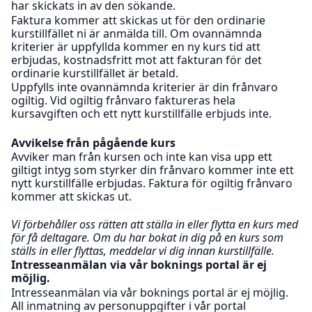
har skickats in av den sökande.
Faktura kommer att skickas ut för den ordinarie
kurstillfället ni är anmälda till. Om ovannämnda
kriterier är uppfyllda kommer en ny kurs tid att
erbjudas, kostnadsfritt mot att fakturan för det
ordinarie kurstillfället är betald.
Uppfylls inte ovannämnda kriterier är din frånvaro
ogiltig. Vid ogiltig frånvaro faktureras hela
kursavgiften och ett nytt kurstillfälle erbjuds inte.
Avvikelse från pågående kurs
Avviker man från kursen och inte kan visa upp ett
giltigt intyg som styrker din frånvaro kommer inte ett
nytt kurstillfälle erbjudas. Faktura för ogiltig frånvaro
kommer att skickas ut.
Vi förbehåller oss rätten att ställa in eller flytta en kurs med
för få deltagare. Om du har bokat in dig på en kurs som
ställs in eller flyttas, meddelar vi dig innan kurstillfälle.
Intresseanmälan via vår boknings portal är ej
möjlig.
Intresseanmälan via vår boknings portal är ej möjlig.
All inmatning av personuppgifter i vår portal