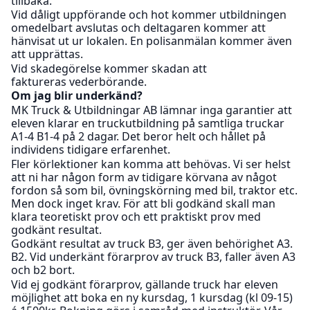
tillbaka.
Vid dåligt uppförande och hot kommer utbildningen
omedelbart avslutas och deltagaren kommer att
hänvisat ut ur lokalen. En polisanmälan kommer även
att upprättas.
Vid skadegörelse kommer skadan att
faktureras vederbörande.
Om jag blir underkänd?
MK Truck & Utbildningar AB lämnar inga garantier att
eleven klarar en truckutbildning på samtliga truckar
A1-4 B1-4 på 2 dagar. Det beror helt och hållet på
individens tidigare erfarenhet.
Fler körlektioner kan komma att behövas. Vi ser helst
att ni har någon form av tidigare körvana av något
fordon så som bil, övningskörning med bil, traktor etc.
Men dock inget krav. För att bli godkänd skall man
klara teoretiskt prov och ett praktiskt prov med
godkänt resultat.
Godkänt resultat av truck B3, ger även behörighet A3.
B2. Vid underkänt förarprov av truck B3, faller även A3
och b2 bort.
Vid ej godkänt förarprov, gällande truck har eleven
möjlighet att boka en ny kursdag, 1 kursdag (kl 09-15)