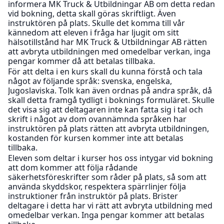
informera MK Truck & Utbildningar AB om detta redan
vid bokning, detta skall göras skriftligt. Även
instruktören på plats. Skulle det komma till vår
kännedom att eleven i fråga har ljugit om sitt
hälsotillstånd har MK Truck & Utbildningar AB rätten
att avbryta utbildningen med omedelbar verkan, inga
pengar kommer då att betalas tillbaka.
För att delta i en kurs skall du kunna förstå och tala
något av följande språk: svenska, engelska,
Jugoslaviska. Tolk kan även ordnas på andra språk, då
skall detta framgå tydligt i boknings formuläret. Skulle
det visa sig att deltagaren inte kan fatta sig i tal och
skrift i något av dom ovannämnda språken har
instruktören på plats rätten att avbryta utbildningen,
kostanden för kursen kommer inte att betalas
tillbaka.
Eleven som deltar i kurser hos oss intygar vid bokning
att dom kommer att följa rådande
säkerhetsföreskrifter som råder på plats, så som att
använda skyddskor, respektera spärrlinjer följa
instruktioner från instruktör på plats. Brister
deltagare i detta har vi rätt att avbryta utbildning med
omedelbar verkan. Inga pengar kommer att betalas