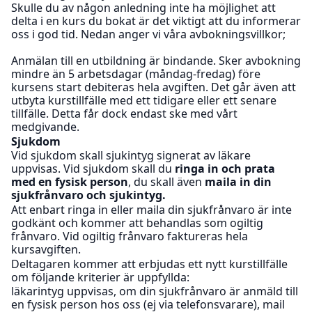
Skulle du av någon anledning inte ha möjlighet att
delta i en kurs du bokat är det viktigt att du informerar
oss i god tid. Nedan anger vi våra avbokningsvillkor;
Anmälan till en utbildning är bindande. Sker avbokning
mindre än 5 arbetsdagar (måndag-fredag) före
kursens start debiteras hela avgiften. Det går även att
utbyta kurstillfälle med ett tidigare eller ett senare
tillfälle. Detta får dock endast ske med vårt
medgivande.
Sjukdom
Vid sjukdom skall sjukintyg signerat av läkare
uppvisas. Vid sjukdom skall du
ringa in
och prata
med en fysisk person
, du skall även
maila in din
sjukfrånvaro och sjukintyg.
Att enbart ringa in eller maila din sjukfrånvaro är inte
godkänt och kommer att behandlas som ogiltig
frånvaro. Vid ogiltig frånvaro faktureras hela
kursavgiften.
Deltagaren kommer att erbjudas ett nytt kurstillfälle
om följande kriterier är uppfyllda:
läkarintyg uppvisas, om din sjukfrånvaro är anmäld till
en fysisk person hos oss (ej via telefonsvarare), mail